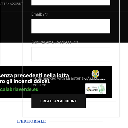
ATE AN ACCOUNT
Email:
(*)
Confirm email Address:
(*)
Fields marked with an asterisk (*) are
required.
CREATE AN ACCOUNT
L'EDITORIALE