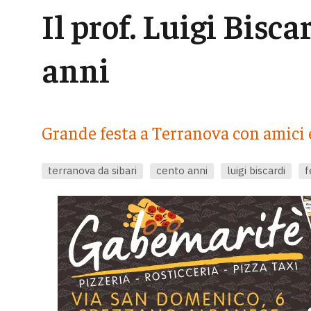
Il prof. Luigi Bisc
anni
Grande festa a Terranova con amici e
terranova da sibari
cento anni
luigi biscardi
f