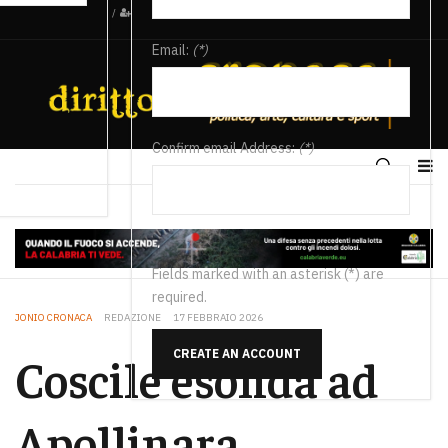
/
Email:
(*)
Confirm email Address:
(*)
Fields marked with an asterisk (*) are
required.
JONIO CRONACA
REDAZIONE
17 FEBBRAIO 2026
CREATE AN ACCOUNT
Coscile esonda ad
Apollinara,