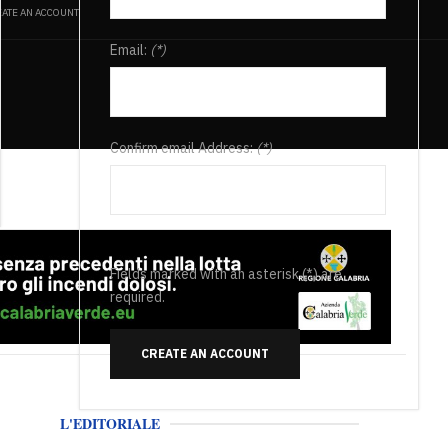
ATE AN ACCOUNT
Email:
(*)
Confirm email Address:
(*)
Fields marked with an asterisk (*) are
required.
CREATE AN ACCOUNT
L'EDITORIALE