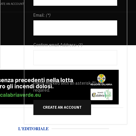
ATE AN ACCOUNT
Email:
(*)
Confirm email Address:
(*)
Fields marked with an asterisk (*) are
required.
CREATE AN ACCOUNT
L'EDITORIALE