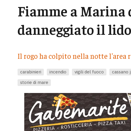
Fiamme a Marina d
danneggiato il lido
Il rogo ha colpito nella notte l'area
carabinieri
incendio
vigili del fuoco
cassano j
storie di mare