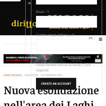
/
Email:
(*)
Confirm email Address:
(*)
Fields marked with an asterisk (*) are
required.
JONIO CRONACA
REDAZIONE
20 FEBBRAIO 2026
CREATE AN ACCOUNT
Nuova esondazione
nell'area dei Laghi