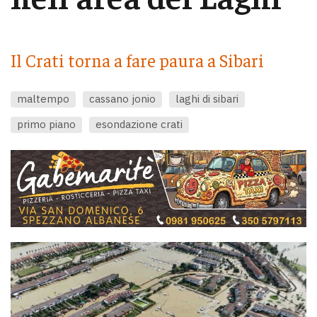
Il Crati torna a fare paura a Sibari
maltempo
cassano jonio
laghi di sibari
primo piano
esondazione crati