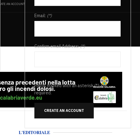
ATE AN ACCOUNT
Email:
(*)
Confirm email Address:
(*)
Fields marked with an asterisk (*) are
required.
CREATE AN ACCOUNT
L'EDITORIALE