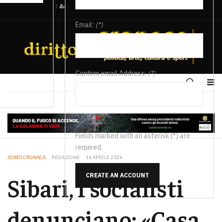
/
Email:
(*)
Confirm email Address:
(*)
Fields marked with an asterisk (*) are
required.
JONIO CRONACA
REDAZIONE
16 APRILE 2026
CREATE AN ACCOUNT
Sibari, i socialisti
denunciano: «Casa