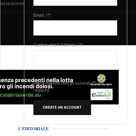
ATE AN ACCOUNT
Email:
(*)
Confirm email Address:
(*)
Fields marked with an asterisk (*) are
required.
CREATE AN ACCOUNT
L'EDITORIALE