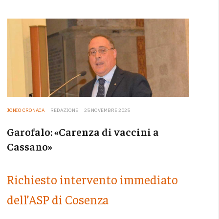
JONIO CRONACA
REDAZIONE
25 NOVEMBRE 2025
Garofalo: «Carenza di vaccini a
Cassano»
Richiesto intervento immediato
dell’ASP di Cosenza