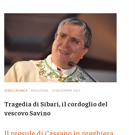
JONIO CRONACA
REDAZIONE
30 NOVEMBRE 2025
Tragedia di Sibari, il cordoglio del
vescovo Savino
Il presule di Cassano in preghiera