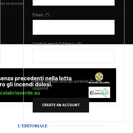
ATE AN ACCOUNT
Email:
(*)
Confirm email Address:
(*)
Fields marked with an asterisk (*) are
required.
CREATE AN ACCOUNT
L'EDITORIALE