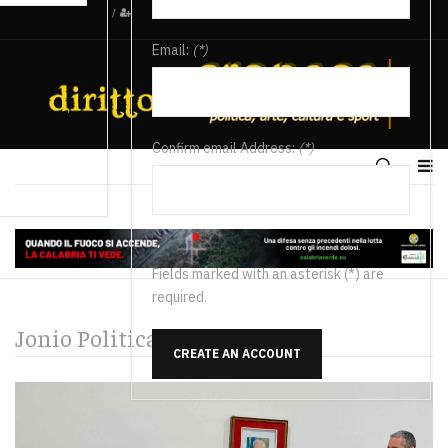
/
Email:
(*)
Confirm email Address:
(*)
Fields marked with an asterisk (*) are
required.
Jonio Politica
CREATE AN ACCOUNT