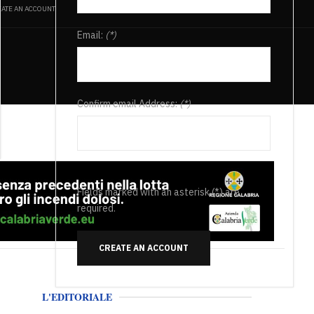
ATE AN ACCOUNT
Email:
(*)
Confirm email Address:
(*)
Fields marked with an asterisk (*) are
required.
CREATE AN ACCOUNT
L'EDITORIALE