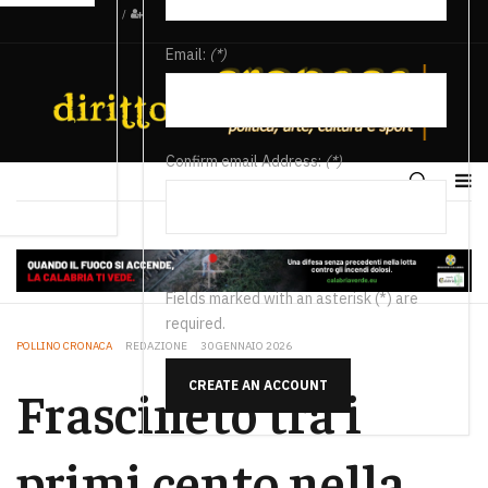
/
Email:
(*)
Confirm email Address:
(*)
Fields marked with an asterisk (*) are
required.
POLLINO CRONACA
REDAZIONE
30 GENNAIO 2026
CREATE AN ACCOUNT
Frascineto tra i
primi cento nella