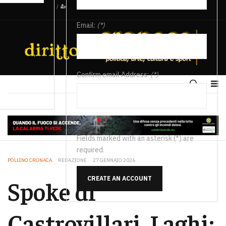
/
Email:
(*)
Confirm email Address:
(*)
Fields marked with an asterisk (*) are
required.
POLLINO CRONACA
REDAZIONE
27 GENNAIO 2026
CREATE AN ACCOUNT
Spoke di
Castrovillari, Laghi: