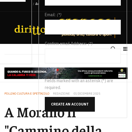
/
Email:
(*)
Confirm email Address:
(*)
Fields marked with an asterisk (*) are
required.
POLLINO CULTURA E SPETTACOLO
REDAZIONE
01 DICEMBRE 2025
CREATE AN ACCOUNT
A Morano il
"Cammino della