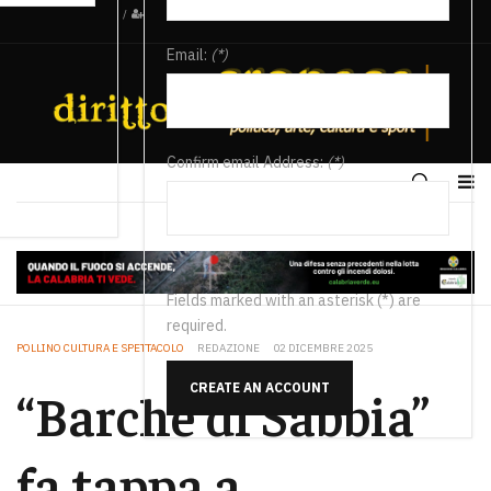
/
Email:
(*)
Confirm email Address:
(*)
Fields marked with an asterisk (*) are
required.
POLLINO CULTURA E SPETTACOLO
REDAZIONE
02 DICEMBRE 2025
CREATE AN ACCOUNT
“Barche di Sabbia”
fa tappa a