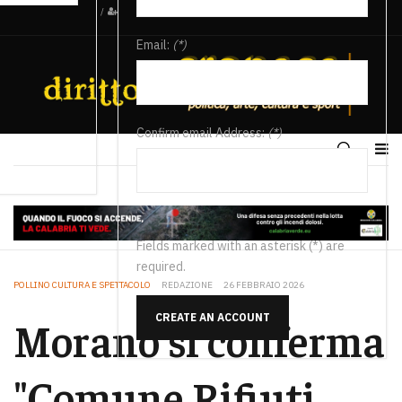
/
Email:
(*)
Confirm email Address:
(*)
Fields marked with an asterisk (*) are
required.
POLLINO CULTURA E SPETTACOLO
REDAZIONE
26 FEBBRAIO 2026
CREATE AN ACCOUNT
Morano si conferma
"Comune Rifiuti