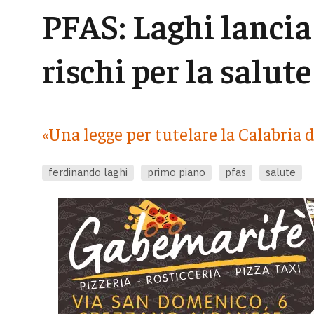
PFAS: Laghi lancia 
rischi per la salute
«Una legge per tutelare la Calabria 
ferdinando laghi
primo piano
pfas
salute