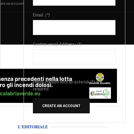
ATE AN ACCOUNT
Email:
(*)
Confirm email Address:
(*)
Fields marked with an asterisk (*) are
required.
CREATE AN ACCOUNT
L'EDITORIALE