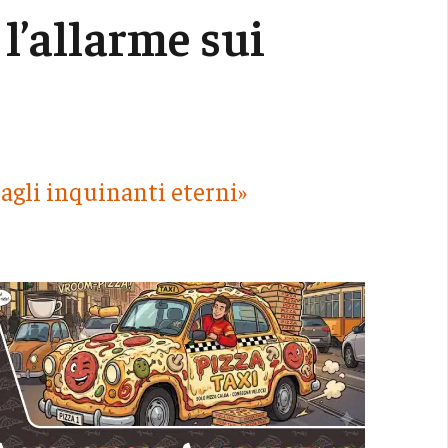
l’allarme sui
dagli inquinanti eterni»