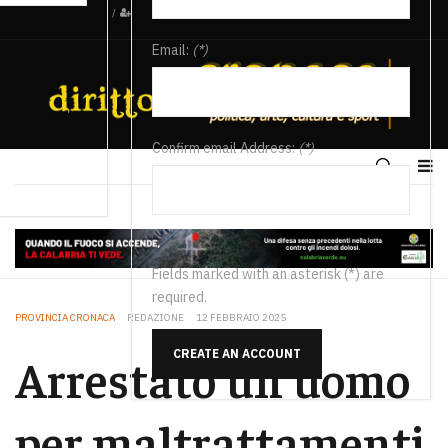
/
Email:
(*)
Confirm email Address:
(*)
Fields marked with an asterisk (*) are
required.
PROVINCIA CRONACA
REDAZIONE
12 FEBBRAIO 2025
CREATE AN ACCOUNT
Arrestato un uomo
per maltrattamenti