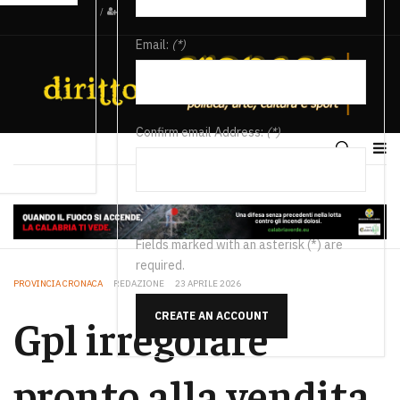
/
Email:
(*)
Confirm email Address:
(*)
Fields marked with an asterisk (*) are
required.
PROVINCIA CRONACA
REDAZIONE
23 APRILE 2026
CREATE AN ACCOUNT
Gpl irregolare
pronto alla vendita,