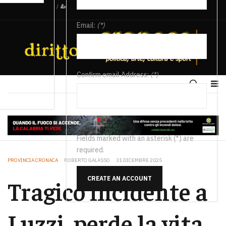
/
Email:
(*)
Confirm email Address:
(*)
Fields marked with an asterisk (*) are
required.
PROVINCIA CRONACA
ROBERTO GALASSO
31 DICEMBRE 2025
CREATE AN ACCOUNT
Tragico incidente a
Luzzi, perde la vita