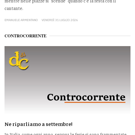
mentre nelle piazze si “scende” quando c'è la festa con il
cantante.
EMANUELE ARMENTANO
VENERDÌ 31 LUGLIO 2026
CONTROCORRENTE
Ne riparliamo a settembre!
In Italia, come ogni anno, seppur le ferie si sono frammentate