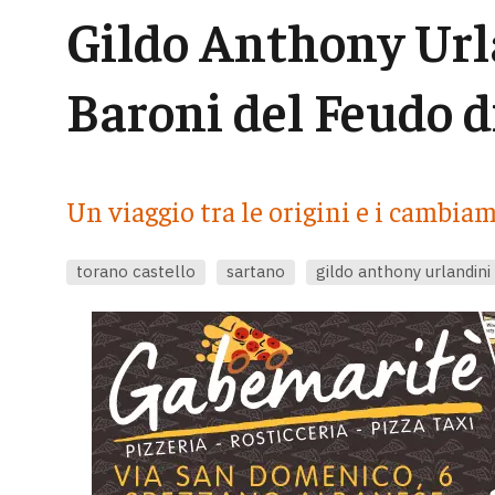
Gildo Anthony Url
Baroni del Feudo d
Un viaggio tra le origini e i cambiam
torano castello
sartano
gildo anthony urlandini