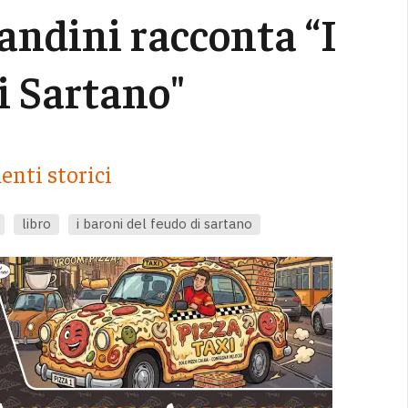
andini racconta “I
i Sartano"
enti storici
libro
i baroni del feudo di sartano