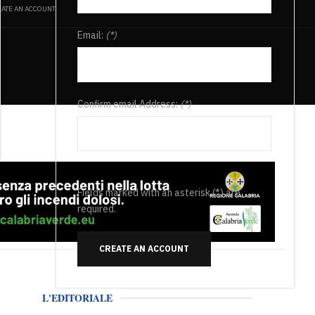
ATE AN ACCOUNT
Email:
(*)
Confirm email Address:
(*)
Fields marked with an asterisk (*) are
required.
CREATE AN ACCOUNT
L'EDITORIALE