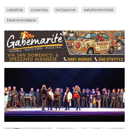
calabria
cosenza
inclusione
salutementale
teatrorendano