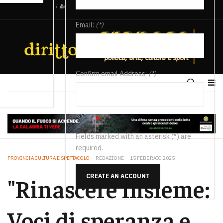
/
Email:
(*)
Confirm email Address:
(*)
Fields marked with an asterisk (*) are
required.
PROVINCIA CULTURA E SPETTACOLO
REDAZIONE
15 FEBBRAIO 2025
CREATE AN ACCOUNT
"Rinascere insieme:
Voci di speranza e