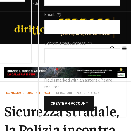
/
Email:
(*)
Confirm email Address:
(*)
Fields marked with an asterisk (*) are
required.
PROVINCIA CULTURA E SPETTACOLO
REDAZIONE
26 GIUGNO 2026
CREATE AN ACCOUNT
Sicurezza stradale,
la Polizia incontra