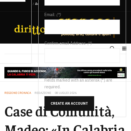
/
Email:
(*)
Confirm email Address:
(*)
Fields marked with an asterisk (*) are
required.
REGIONE CRONACA
REDAZIONE
08 LUGLIO 2026
CREATE AN ACCOUNT
Case di Comunità,
Madeo: «In Calabria