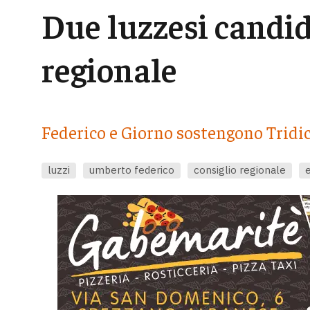
Due luzzesi candid
regionale
Federico e Giorno sostengono Tridic
luzzi
umberto federico
consiglio regionale
e