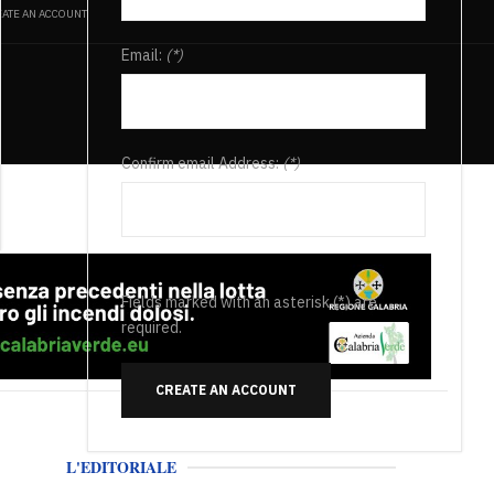
ATE AN ACCOUNT
Email:
(*)
Confirm email Address:
(*)
Fields marked with an asterisk (*) are
required.
CREATE AN ACCOUNT
L'EDITORIALE