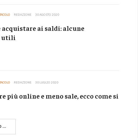
TTACOLO
REDAZIONE
30 AGOSTO 2020
 acquistare ai saldi: alcune
 utili
TTACOLO
REDAZIONE
30 LUGLIO 2020
e più online e meno sale, ecco come si
O …