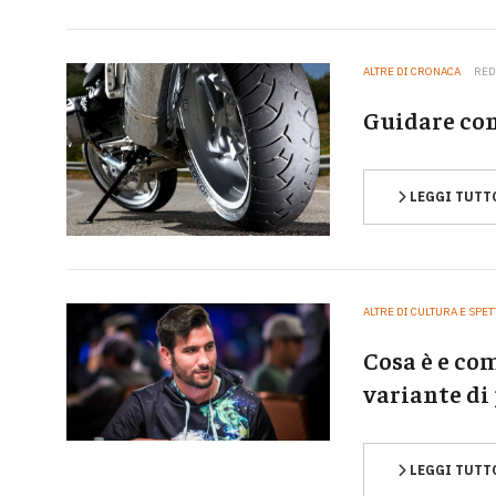
ALTRE DI CRONACA
RED
Guidare co
LEGGI TUTT
ALTRE DI CULTURA E SPE
Cosa è e com
variante di
LEGGI TUTT