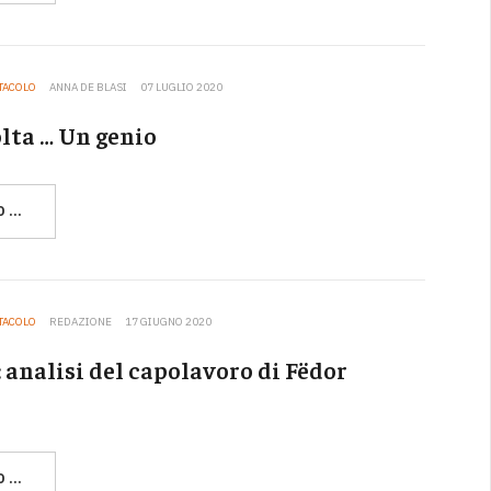
TTACOLO
ANNA DE BLASI
07 LUGLIO 2020
olta … Un genio
O …
TTACOLO
REDAZIONE
17 GIUGNO 2020
: analisi del capolavoro di Fëdor
O …