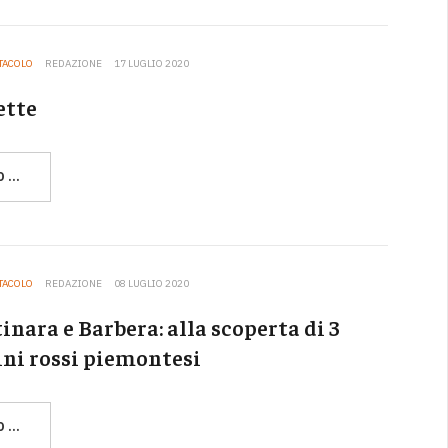
TTACOLO
REDAZIONE
17 LUGLIO 2020
ette
O …
TTACOLO
REDAZIONE
08 LUGLIO 2020
inara e Barbera: alla scoperta di 3
ini rossi piemontesi
O …