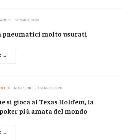
AZIONE
20 MARZO 2020
n pneumatici molto usurati
O …
TTACOLO
REDAZIONE
31 GENNAIO 2020
e si gioca al Texas Hold’em, la
 poker più amata del mondo
O …