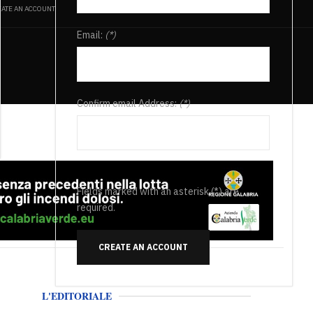
ATE AN ACCOUNT
Email:
(*)
Confirm email Address:
(*)
Fields marked with an asterisk (*) are
required.
CREATE AN ACCOUNT
L'EDITORIALE