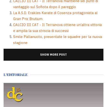
CALCIO III CAT - Il Terranova mantiene sei punti di
vantaggio sul Sofiota dopo il pareggio
La A.S.D. Erakles Karate di Cosenza protagonista al
Gran Prix Brutium
CALCIO III CAT - Il Terranova ottiene un’altra vittoria
e amplia la sua striscia di successi
Smile Pallanuoto, presentate le squadre per la nuova
stagione
SHOW MORE POST
L'EDITORIALE