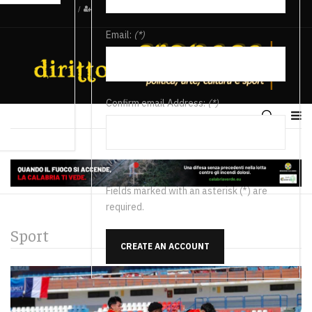
/
Email:
(*)
Confirm email Address:
(*)
Fields marked with an asterisk (*) are
required.
Sport
CREATE AN ACCOUNT