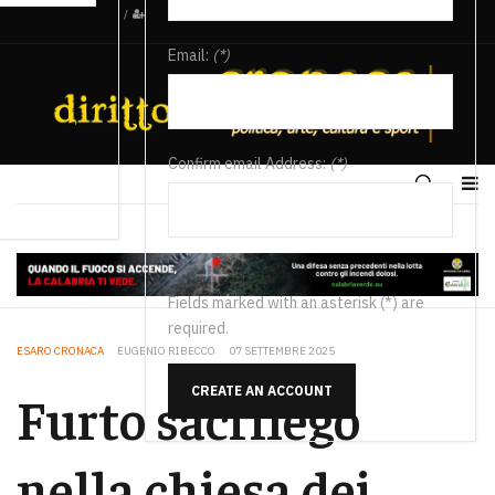
/
Email:
(*)
Confirm email Address:
(*)
Fields marked with an asterisk (*) are
required.
ESARO CRONACA
EUGENIO RIBECCO
07 SETTEMBRE 2025
CREATE AN ACCOUNT
Furto sacrilego
nella chiesa dei