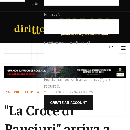
/
Email:
(*)
Confirm email Address:
(*)
Fields marked with an asterisk (*) are
required.
ESARO CULTURA E SPETTACOLO
REDAZIONE
27 MAGGIO 2026
CREATE AN ACCOUNT
"La Croce di
Pauciuri" arriva a