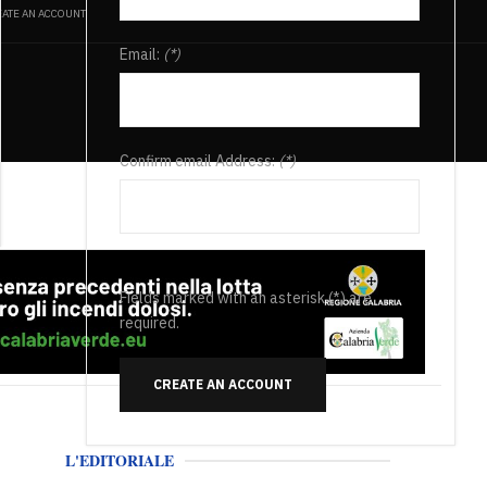
ATE AN ACCOUNT
Email:
(*)
Confirm email Address:
(*)
Fields marked with an asterisk (*) are
required.
CREATE AN ACCOUNT
L'EDITORIALE