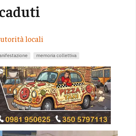
 caduti
utorità locali
nifestazione
memoria collettiva