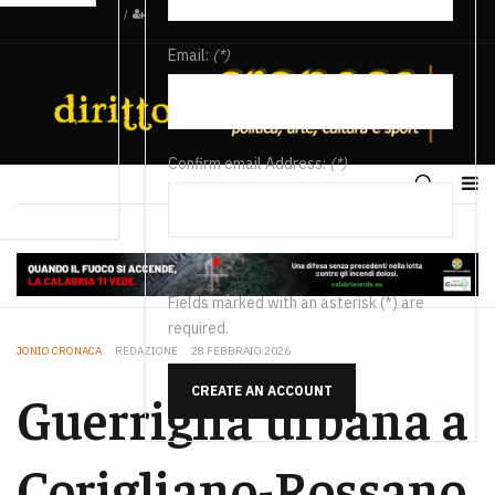
/
Email:
(*)
Confirm email Address:
(*)
Fields marked with an asterisk (*) are
required.
JONIO CRONACA
REDAZIONE
28 FEBBRAIO 2026
CREATE AN ACCOUNT
Guerriglia urbana a
Corigliano-Rossano,