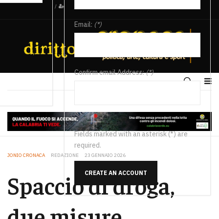
/
Email:
(*)
Confirm email Address:
(*)
Fields marked with an asterisk (*) are
required.
JONIO CRONACA
REDAZIONE
23 GENNAIO 2026
CREATE AN ACCOUNT
Spaccio di droga,
due misure