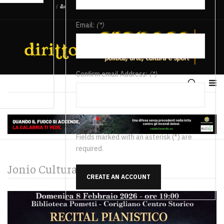
/
Email:
(*)
Confirm email Address:
(*)
Fields marked with an asterisk (*) are
required.
Jonio Cultura e Spettacolo
CREATE AN ACCOUNT