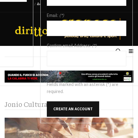
/
Email:
(*)
Confirm email Address:
(*)
Fields marked with an asterisk (*) are
required.
Jonio Cultura e Spettacolo
CREATE AN ACCOUNT