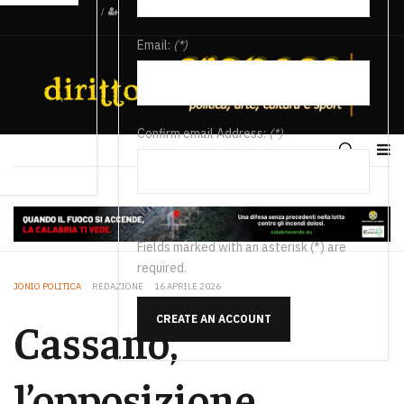
/
Email:
(*)
Confirm email Address:
(*)
Fields marked with an asterisk (*) are
required.
JONIO POLITICA
REDAZIONE
16 APRILE 2026
CREATE AN ACCOUNT
Cassano,
l’opposizione