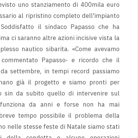
evisto uno stanziamento di 400mila euro
ssario al ripristino completo dell'impianto
. Soddisfatto il sindaco Papasso che ha
 ci saranno altre azioni incisive vista la
mplesso nautico sibarita. «Come avevamo
a commentato Papasso- e ricordo che il
o da settembre, in tempi record passiamo
mano già il progetto e siamo pronti per
o sin da subito quello di intervenire sul
n funziona da anni e forse non ha mai
 breve tempo possibile il problema della
o nelle stesse feste di Natale siamo stati
i della condotta e alcune operazioni