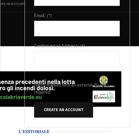
ATE AN ACCOUNT
Email:
(*)
Confirm email Address:
(*)
Fields marked with an asterisk (*) are
required.
CREATE AN ACCOUNT
L'EDITORIALE