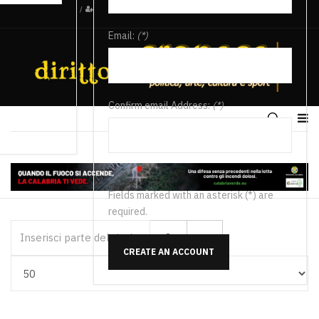
/
Email:
(*)
Confirm email Address:
(*)
Fields marked with an asterisk (*) are
required.
Inserisci parte del titolo
CREATE AN ACCOUNT
Visualizza #