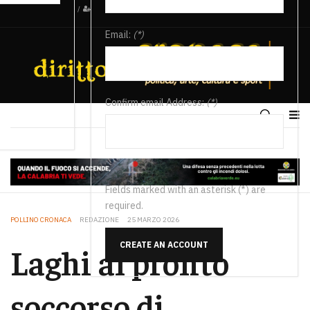
/
Email:
(*)
Confirm email Address:
(*)
Fields marked with an asterisk (*) are
required.
POLLINO CRONACA
REDAZIONE
25 MARZO 2026
CREATE AN ACCOUNT
Laghi al pronto
soccorso di