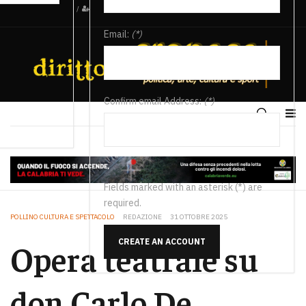
/
Email:
(*)
Confirm email Address:
(*)
Fields marked with an asterisk (*) are
required.
POLLINO CULTURA E SPETTACOLO
REDAZIONE
31 OTTOBRE 2025
CREATE AN ACCOUNT
Opera teatrale su
don Carlo De