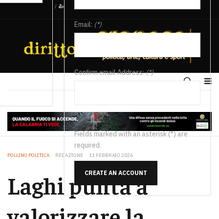
/
Email:
(*)
Confirm email Address:
(*)
Fields marked with an asterisk (*) are
required.
POLLINO POLITICA
REDAZIONE
11 FEBBRAIO 2026
CREATE AN ACCOUNT
Laghi punta a
valorizzare la