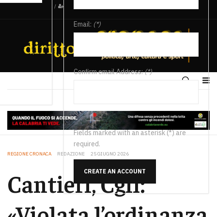
/
Email:
(*)
Confirm email Address:
(*)
Fields marked with an asterisk (*) are
required.
REGIONE CRONACA
REDAZIONE
25 GIUGNO 2026
CREATE AN ACCOUNT
Cantieri, Cgil:
«Violata l’ordinanza