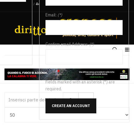
/
Email:
(*)
Confirm email Address:
(*)
Fields marked with an asterisk (*) are
required.
Inserisci parte del titolo
CREATE AN ACCOUNT
Visualizza #