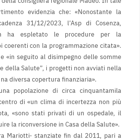
 della consigliera regionale Madeo. In tale
rtimento evidenzia che: «Nonostante la
scadenza 31/12/2023, l’Asp di Cosenza,
n ha espletato le procedure per la
pi coerenti con la programmazione citata».
che «in seguito al disimpegno delle somme
della Salute”, i progetti non avviati nella
 diversa copertura finanziaria».
«una popolazione di circa cinquantamila
 centro di «un clima di incertezza non più
ota, «sono stati privati di un ospedale, il
ire la riconversione in Casa della Salute».
ra Mariotti- stanziate fin dal 2011, pari a