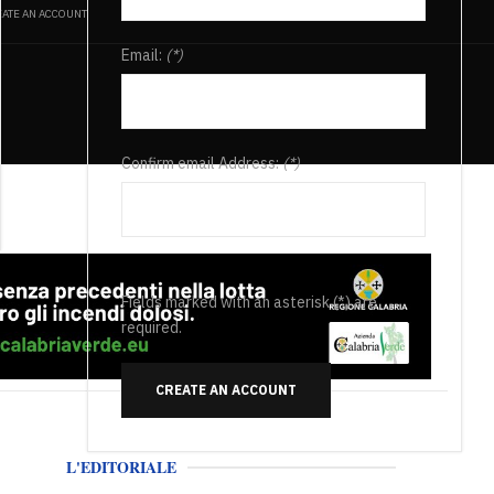
ATE AN ACCOUNT
Email:
(*)
Confirm email Address:
(*)
Fields marked with an asterisk (*) are
required.
CREATE AN ACCOUNT
L'EDITORIALE