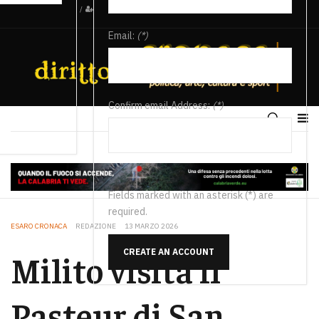
/
Email:
(*)
Confirm email Address:
(*)
Fields marked with an asterisk (*) are
required.
ESARO CRONACA
REDAZIONE
13 MARZO 2026
CREATE AN ACCOUNT
Milito visita il
Pasteur di San