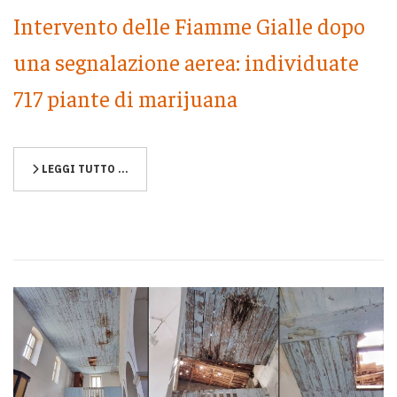
Intervento delle Fiamme Gialle dopo
una segnalazione aerea: individuate
717 piante di marijuana
LEGGI TUTTO …