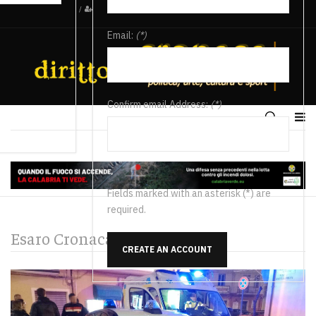
/
Email:
(*)
Confirm email Address:
(*)
Fields marked with an asterisk (*) are
required.
Esaro Cronaca
CREATE AN ACCOUNT