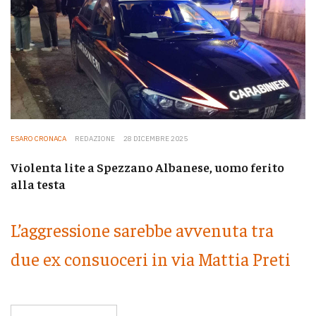
ESARO CRONACA
REDAZIONE
28 DICEMBRE 2025
Violenta lite a Spezzano Albanese, uomo ferito
alla testa
L’aggressione sarebbe avvenuta tra
due ex consuoceri in via Mattia Preti