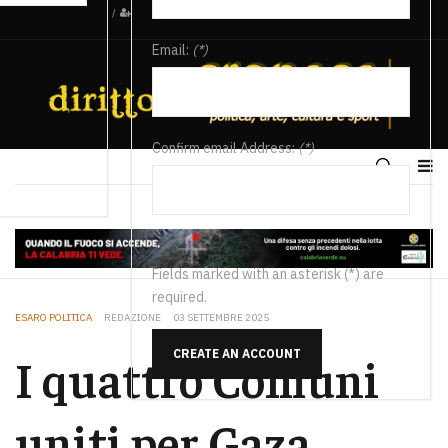
/
Email:
(*)
Confirm email Address:
(*)
Fields marked with an asterisk (*) are
required.
ESARO POLITICA
REDAZIONE
03 SETTEMBRE 2025
CREATE AN ACCOUNT
I quattro Comuni
uniti per Gaza