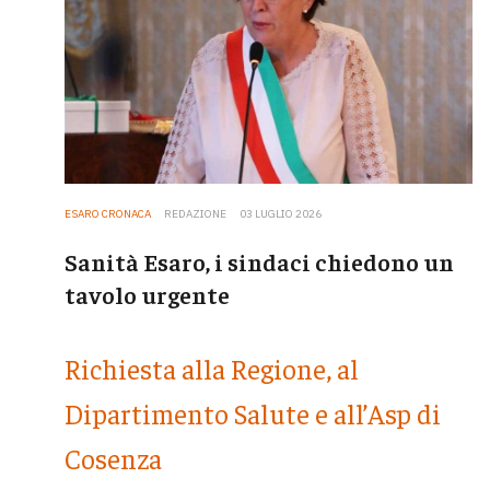
ESARO CRONACA
REDAZIONE
03 LUGLIO 2026
Sanità Esaro, i sindaci chiedono un
tavolo urgente
Richiesta alla Regione, al
Dipartimento Salute e all’Asp di
Cosenza