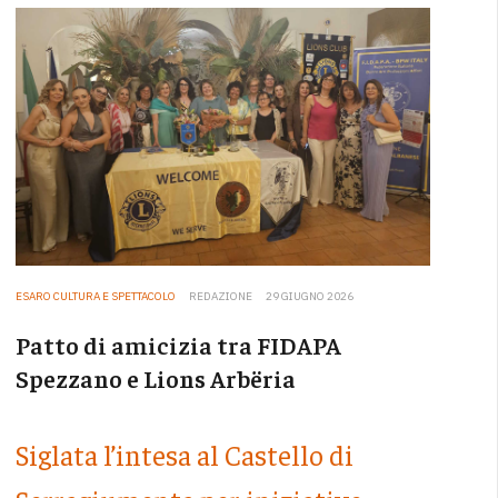
ESARO CULTURA E SPETTACOLO
REDAZIONE
29 GIUGNO 2026
Patto di amicizia tra FIDAPA
Spezzano e Lions Arbëria
Siglata l’intesa al Castello di