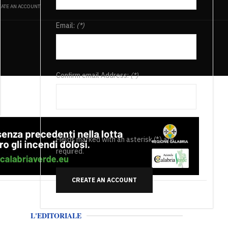
ATE AN ACCOUNT
Email:
(*)
Confirm email Address:
(*)
Fields marked with an asterisk (*) are
required.
CREATE AN ACCOUNT
L'EDITORIALE