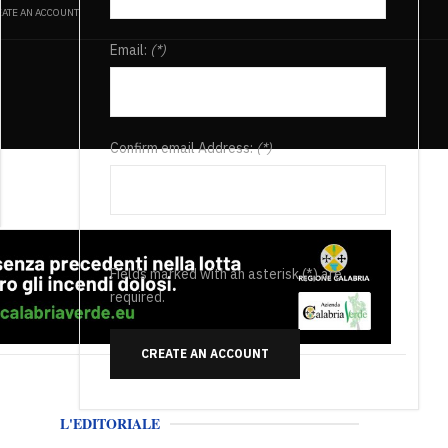
ATE AN ACCOUNT
Email:
(*)
Confirm email Address:
(*)
Fields marked with an asterisk (*) are
required.
CREATE AN ACCOUNT
L'EDITORIALE