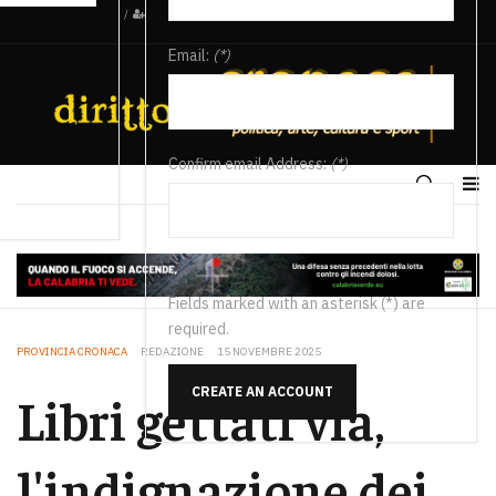
/
Email:
(*)
Confirm email Address:
(*)
Fields marked with an asterisk (*) are
required.
PROVINCIA CRONACA
REDAZIONE
15 NOVEMBRE 2025
CREATE AN ACCOUNT
Libri gettati via,
l'indignazione dei