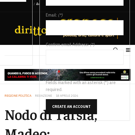
/
Email:
(*)
Confirm email Address:
(*)
Fields marked with an asterisk (*) are
required.
REGIONE POLITICA
REDAZIONE
18 APRILE 2026
CREATE AN ACCOUNT
Nodo di Tarsia,
Madeo: